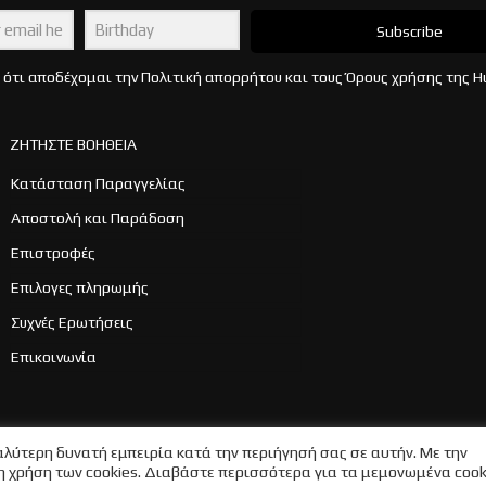
Subscribe
ότι αποδέχομαι την Πολιτική απορρήτου και τους Όρους χρήσης της H
ΖΗΤΗΣΤΕ ΒΟΗΘΕΙΑ
Κατάσταση Παραγγελίας
Αποστολή και Παράδοση
Επιστροφές
Επιλογες πληρωμής
Συχνές Ερωτήσεις
Επικοινωνία
καλύτερη δυνατή εμπειρία κατά την περιήγησή σας σε αυτήν. Με την
η χρήση των cookies. Διαβάστε περισσότερα για τα μεμονωμένα cook
Όροι χρήσης
Γενικοί όροι ιστοσελίδας
Πολιτι