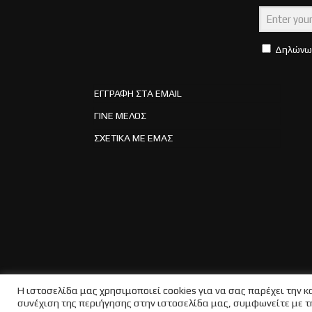
Δηλώνω 
ΕΓΓΡΑΦΗ ΣΤA EMAIL
ΓΙΝΕ ΜΕΛΟΣ
ΣΧΕΤΙΚΑ ΜΕ ΕΜΑΣ
Η ιστοσελίδα μας χρησιμοποιεί cookies για να σας παρέχει την 
συνέχιση της περιήγησης στην ιστοσελίδα μας, συμφωνείτε με τ
© 2025 Humble C.I. All Rights Reserved.