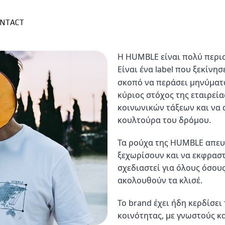
ONTACT
Η HUMBLE είναι πολύ περισ
Είναι ένα label που ξεκίνησ
σκοπό να περάσει μηνύματα
κύριος στόχος της εταιρεία
κοινωνικών τάξεων και να 
κουλτούρα του δρόμου.
Τα ρούχα της HUMBLE απευθ
ξεχωρίσουν και να εκφραστ
σχεδιαστεί για όλους όσους
ακολουθούν τα κλισέ.
Το brand έχει ήδη κερδίσει
κοινότητας, με γνωστούς κ