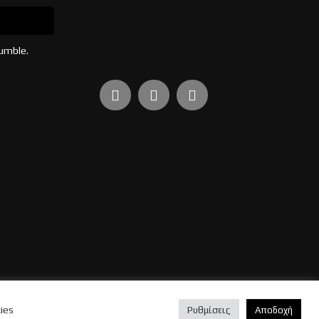
umble.
ies
κή απορρήτου
Πολιτική Cookies
Ρυθμίσεις Cookies
Ρυθμίσεις
Αποδοχή